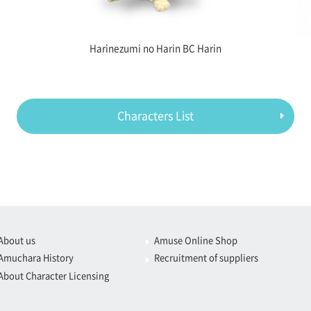
Harinezumi no Harin BC Harin
Characters List
About us
Amuse Online Shop
Amuchara History
Recruitment of suppliers
About Character Licensing