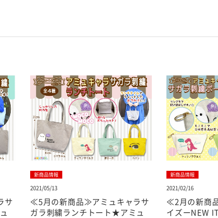
情報
新商品情報
/13
2021/02/16
月の新商品≫アミュキャラサ
≪2月の新商品≫アミュー
刺繍ランチトート★アミュ
イズーNEW ITEM！★アミ