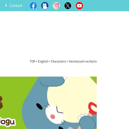
Contact
TOP
>
English
>
Characters
> Harinezumi no Harin