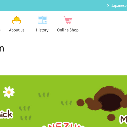
Japanese
s
About us
History
Online Shop
n