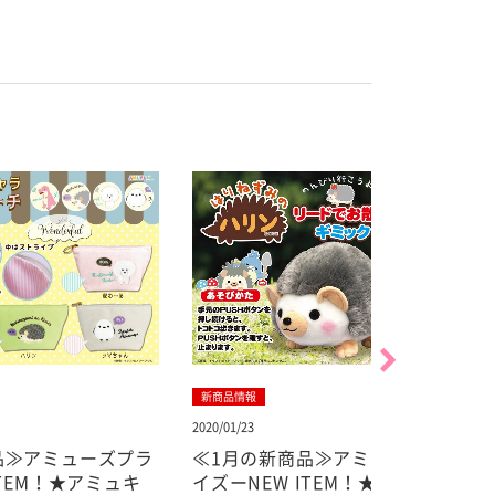
新商品情報
新商品情報
2020/01/23
2024/05/13
ズプラ
≪1月の新商品≫アミューズプラ
≪5月の新
ュキ
イズーNEW ITEM！★はりねず
リンお花の