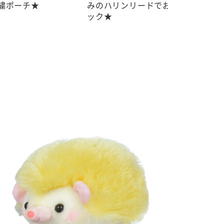
みのハリンリードでお散歩ギミ
ーズプライズ-
ック★