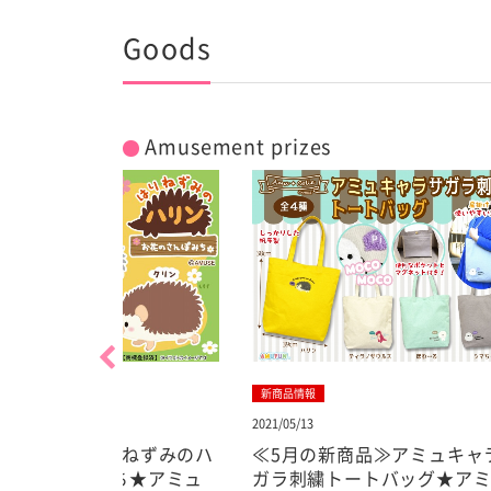
Goods
Amusement prizes
新商品情報
新商品
2021/05/13
2021/05
りねずみのハ
≪5月の新商品≫アミュキャラサ
≪5
ち★アミュ
ガラ刺繍トートバッグ★アミュ
ガラ