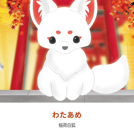
わたあめ
稲荷白狐