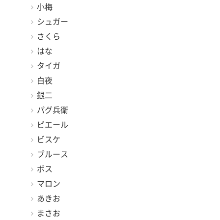
小梅
シュガー
さくら
はな
タイガ
白夜
銀二
パグ兵衛
ピエール
ビスケ
ブルース
ボス
マロン
あきお
まさお