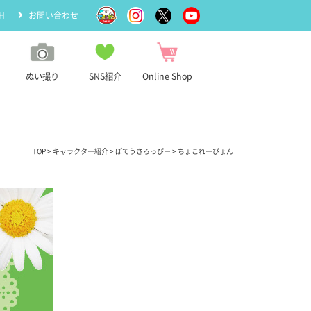
H
お問い合わせ
ぬい撮り
SNS紹介
Online Shop
TOP
>
キャラクター紹介
>
ぽてうさろっぴー
> ちょこれーぴょん