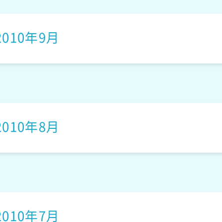
2010年9月
クラシカルキュートベ
2010年8月
ア
マコロンベア
アニマルずきんのアヒ
2010年7月
ルちゃん