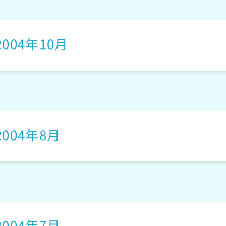
く～あいぱんだ～ず
2004年10月
サムライマウス
2004年8月
恐竜王