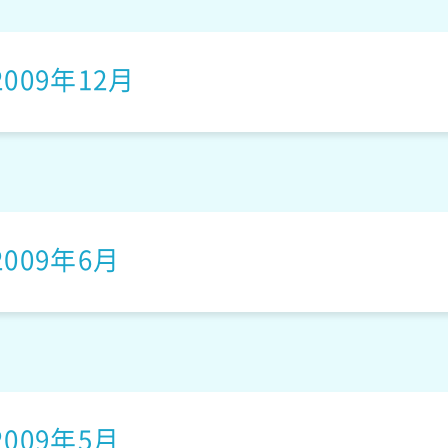
アンゴラうさぎのふわ
ナチュラルベア
2009年12月
ころちゃん
FLAN
ぷにぷに肉球にゃこ
ハッピーバルーンラン
2009年6月
ドの仲間たち
カラフルPANちゃん
2009年5月