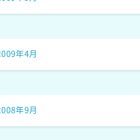
アルパカッソ
あひルンルンファミリ
はっぴぃくまくん
2009年4月
ー
こねこのメルシー
2008年9月