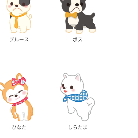
ブルース
ボス
ひなた
しらたま