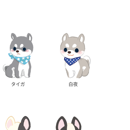
タイガ
白夜