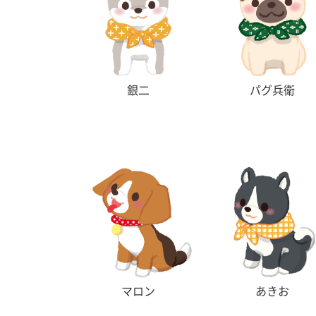
銀二
パグ兵衛
マロン
あきお