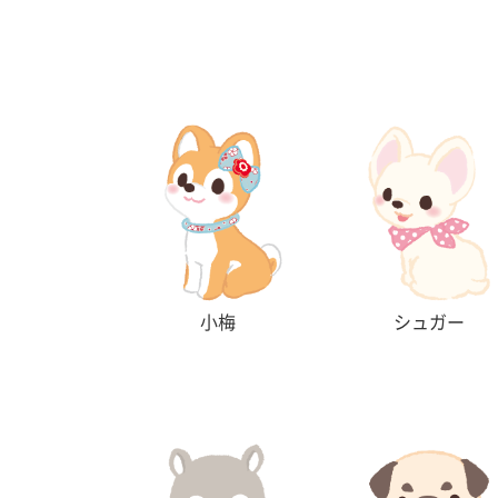
小梅
シュガー