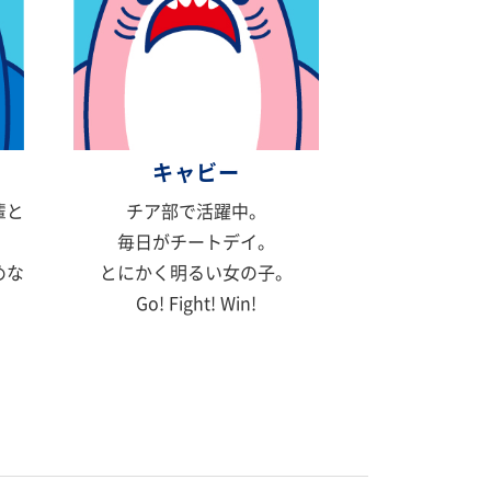
キャビー
輩と
チア部で活躍中。
毎日がチートデイ。
めな
とにかく明るい女の子。
Go! Fight! Win!