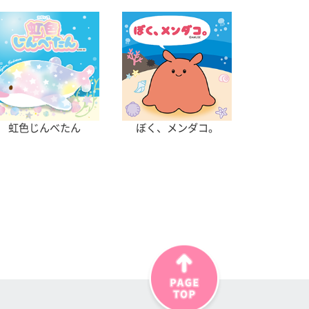
虹色じんべたん
ぼく、メンダコ。