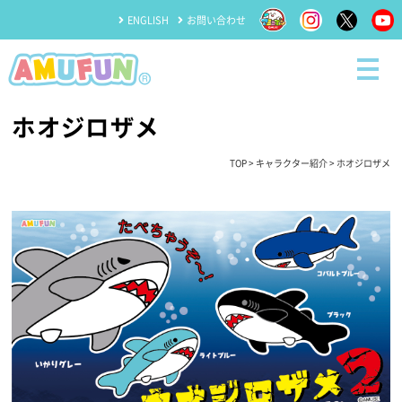
ENGLISH
お問い合わせ
ホオジロザメ
TOP
>
キャラクター紹介
> ホオジロザメ