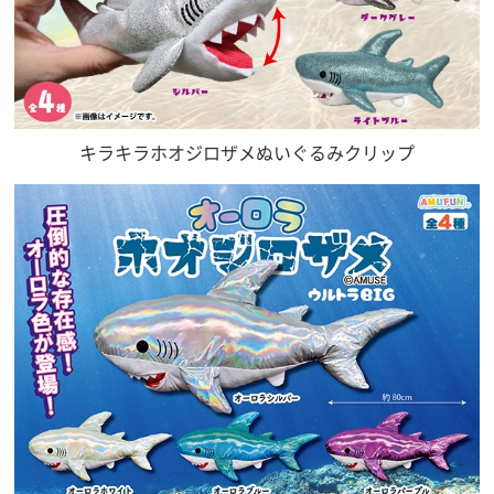
キラキラホオジロザメぬいぐるみクリップ