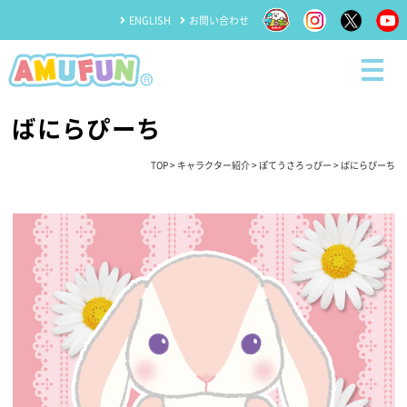
ENGLISH
お問い合わせ
ばにらぴーち
TOP
>
キャラクター紹介
>
ぽてうさろっぴー
> ばにらぴーち