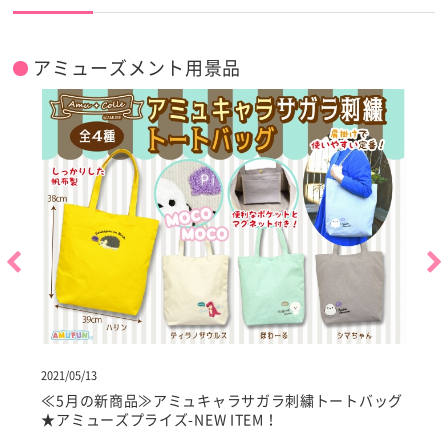
アミューズメント用景品
2021/05/13
2
ち
≪5月の新商品≫アミュキャラサガラ刺繍トートバッグ
★アミューズプライズ-NEW ITEM！