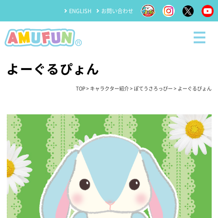
ENGLISH
お問い合わせ
よーぐるぴょん
TOP
>
キャラクター紹介
>
ぽてうさろっぴー
> よーぐるぴょん