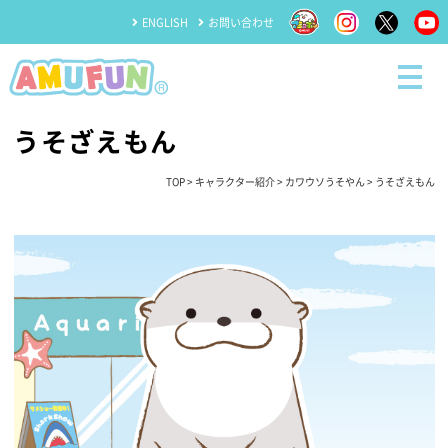
ENGLISH
お問い合わせ
うそざえもん
TOP
>
キャラクター紹介
>
カワウソうそやん
> うそざえもん