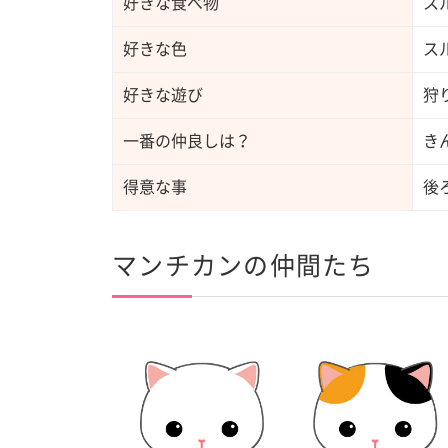
好きな食べ物
ス
好きな色
ス
好きな遊び
狩
一番の仲良しは？
き
得意な事
後
マンチカンの仲間たち