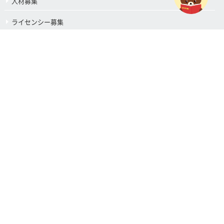
人材募集
ライセンシー募集
サプライヤー募集
AMカタログ・POPダウンロード
物販カタログ・注文書ダウンロード
きぐるみレンタル
物販商品の卸売のご案内
お問い合わせ
偽造品に関するご注意
プライバシーポリシー
サイトマップ