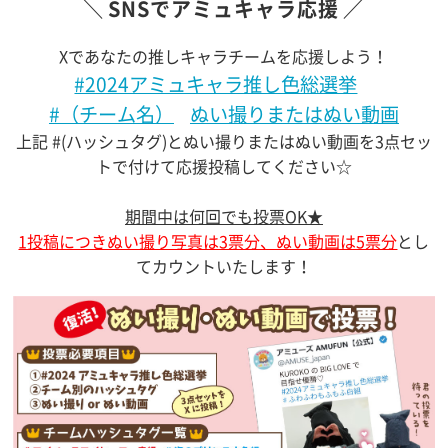
SNSでアミュキャラ応援
Xであなたの推しキャラチームを応援しよう！
#2024アミュキャラ推し色総選挙
#（チーム名）
ぬい撮りまたはぬい動画
上記 #(ハッシュタグ)とぬい撮りまたはぬい動画を3点セッ
トで付けて応援投稿してください☆
期間中は何回でも投票OK★
1投稿につきぬい撮り写真は3票分、ぬい動画は5票分
とし
てカウントいたします！