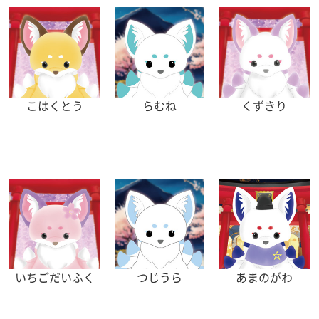
こはくとう
らむね
くずきり
いちごだいふく
つじうら
あまのがわ