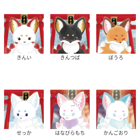
きんい
きんつば
ぼうろ
せっか
はなびらもち
かんごおり