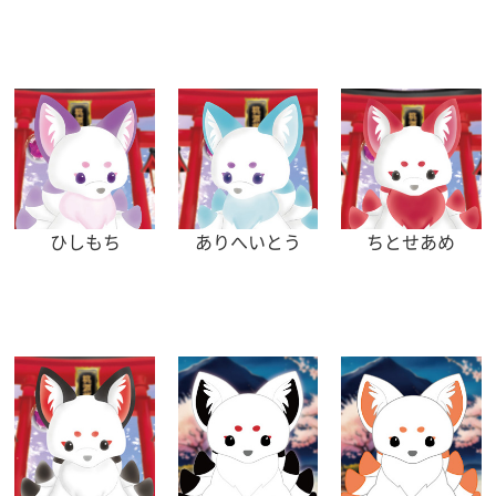
ひしもち
ありへいとう
ちとせあめ