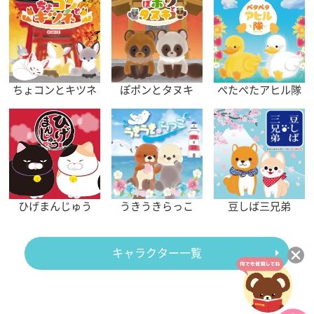
ちょコンとキツネ
ぽポンとタヌキ
ぺたぺたアヒル隊
ひげまんじゅう
うきうきらっこ
豆しば三兄弟
キャラクター一覧