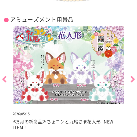
アミューズメント用景品
2026/05/15
2
≪5月の新商品≫ちょコンと九尾さま花人形 -NEW
ITEM！