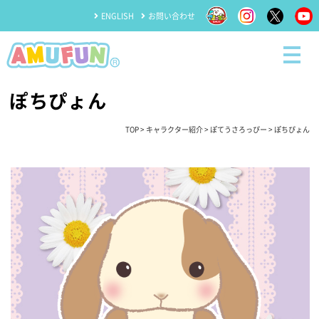
ENGLISH
お問い合わせ
ぽちぴょん
TOP
>
キャラクター紹介
>
ぽてうさろっぴー
> ぽちぴょん