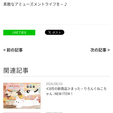
素敵なアミューズメントライフを～♪
LINEで送る
< 前の記事
次の記事 >
関連記事
2026/08/10
≪8月の新商品≫まった～りろんぐねこち
ゃん -NEW ITEM！