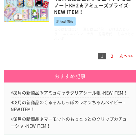
ノートKH2★アミューズプライズ-
NEW ITEM！
新商品情報
ころはむコロン
豆しば三兄弟
ひげまんじゅ
う
ふくふくシマエナガ
恐竜時代
もふっとオ
オカミ
1
2
次へ >>
おすすめ記事
≪8月の新商品≫アミュキャラクリアシール帳 -NEW ITEM！
≪8月の新商品≫くるるんしっぽのレオンちゃんベイビー -
NEW ITEM！
≪8月の新商品≫マーモットのもっとっとのクリップカチュ
ーシャ -NEW ITEM！