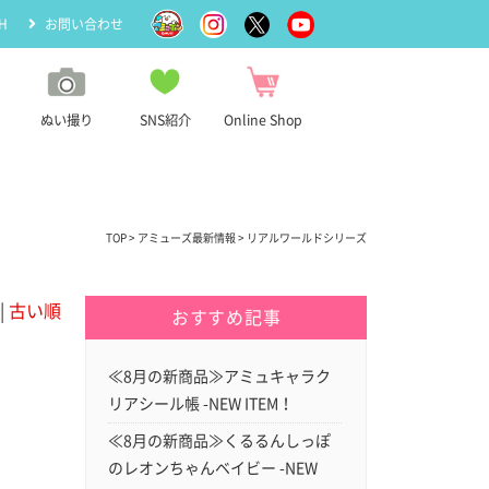
H
お問い合わせ
ぬい撮り
SNS紹介
Online Shop
TOP
>
アミューズ最新情報
> リアルワールドシリーズ
|
古い順
おすすめ記事
≪8月の新商品≫アミュキャラク
リアシール帳 -NEW ITEM！
≪8月の新商品≫くるるんしっぽ
のレオンちゃんベイビー -NEW