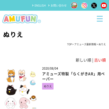
ENGLISH
お問い合わせ
ぬりえ
TOP
>
アミューズ最新情報
> ぬりえ
新しい順 |
古い順
2020/08/04
アミューズ特製「らくがきAR」用ペ
ーパー
ぬりえ