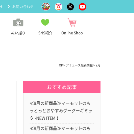
H
お問い合わせ
ぬい撮り
SNS紹介
Online Shop
TOP
>
アミューズ最新情報
> 7月
おすすめ記事
≪8月の新商品≫マーモットのも
っとっとおやすみグーグーギミッ
ク -NEW ITEM！
≪8月の新商品≫マーモットのも