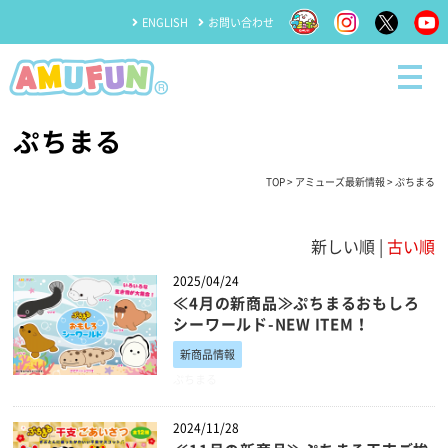
ENGLISH
お問い合わせ
ぷちまる
TOP
>
アミューズ最新情報
> ぷちまる
新しい順 |
古い順
2025/04/24
≪4月の新商品≫ぷちまるおもしろ
シーワールド-NEW ITEM！
新商品情報
ぷちまる
2024/11/28