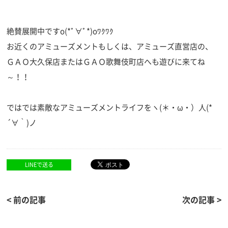
絶賛展開中ですo(*ﾟ∀ﾟ*)oﾜｸﾜｸ
お近くのアミューズメントもしくは、アミューズ直営店の、
ＧＡＯ大久保店またはＧＡＯ歌舞伎町店へも遊びに来てね
～！！
ではでは素敵なアミューズメントライフをヽ(＊・ω・）人(*
´∀｀)ノ
LINEで送る
< 前の記事
次の記事 >