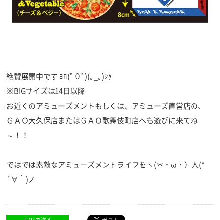
絶賛展開中です ﾖﾛ(ﾟ０ﾟ)(｡_｡)ｼｸ
※BIGサイズは14日以降
お近くのアミューズメントもしくは、アミューズ直営店の、
ＧＡＯ大久保店またはＧＡＯ歌舞伎町店へも遊びに来てね
～！！
ではでは素敵なアミューズメントライフをヽ(＊・ω・）人(*
´∀｀)ノ
LINEで送る