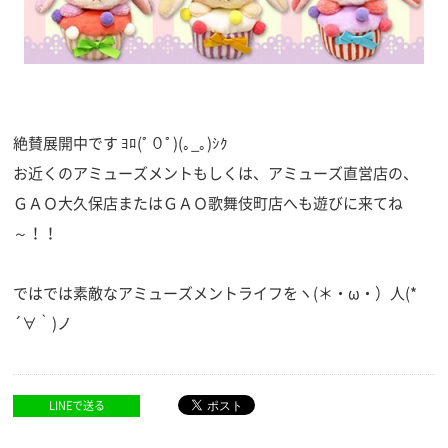
絶賛展開中です ﾖﾛ(ﾟ０ﾟ)(｡_｡)ｼｸ
お近くのアミューズメントもしくは、アミューズ直営店の、
ＧＡＯ大久保店またはＧＡＯ歌舞伎町店へも遊びに来てね
～！！
ではでは素敵なアミューズメントライフをヽ(＊・ω・）人(*
´∀｀)ノ
LINEで送る