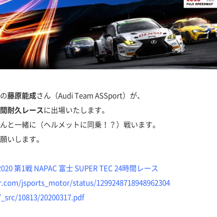
の
藤原能成
さん（Audi Team ASSport）が、
時間耐久レース
に出場いたします。
んと一緒に（ヘルメットに同乗！？）戦います。
願いします。
 第1戦 NAPAC 富士 SUPER TEC 24時間レース
er.com/jsports_motor/status/1299248718948962304
/_src/10813/20200317.pdf