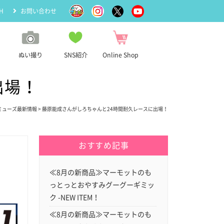
H
お問い合わせ
ぬい撮り
SNS紹介
Online Shop
出場！
ミューズ最新情報
> 藤原能成さんがしろちゃんと24時間耐久レースに出場！
おすすめ記事
≪8月の新商品≫マーモットのも
っとっとおやすみグーグーギミッ
ク -NEW ITEM！
≪8月の新商品≫マーモットのも