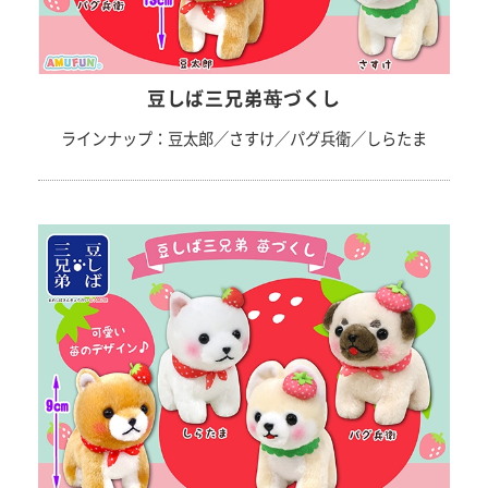
豆しば三兄弟苺づくし
ラインナップ：豆太郎／さすけ／パグ兵衛／しらたま