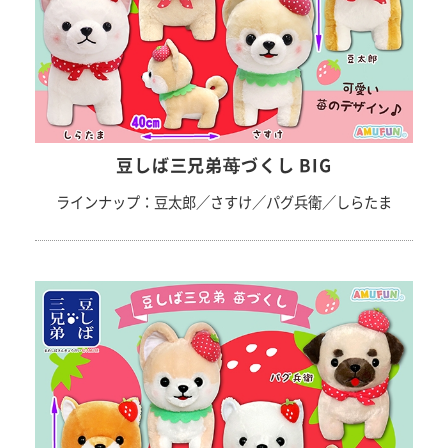
豆しば三兄弟苺づくし BIG
ラインナップ：豆太郎／さすけ／パグ兵衛／しらたま