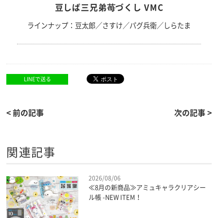
豆しば三兄弟苺づくし VMC
ラインナップ：豆太郎／さすけ／パグ兵衛／しらたま
LINEで送る
< 前の記事
次の記事 >
関連記事
2026/08/06
≪8月の新商品≫アミュキャラクリアシー
ル帳 -NEW ITEM！