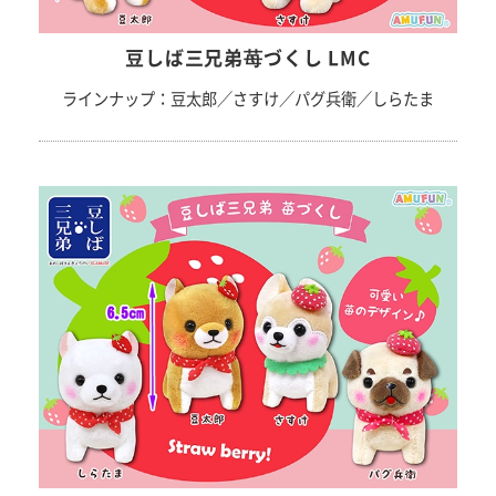
豆しば三兄弟苺づくし LMC
ラインナップ：豆太郎／さすけ／パグ兵衛／しらたま