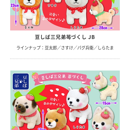
豆しば三兄弟苺づくし JB
ラインナップ：豆太郎／さすけ／パグ兵衛／しらたま