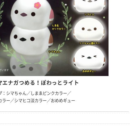
マエナガつめる！ぽわっとライト
プ：シマちゃん／しまゑピンクカラー／
カラー／シマヒコ淡カラー／おめめギュー