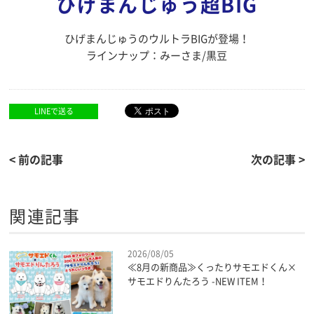
ひげまんじゅう超BIG
ひげまんじゅうのウルトラBIGが登場！
ラインナップ：みーさま/黒豆
LINEで送る
< 前の記事
次の記事 >
関連記事
2026/08/05
≪8月の新商品≫くったりサモエドくん×
サモエドりんたろう -NEW ITEM！