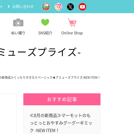
H
お問い合わせ
ぬい撮り
SNS紹介
Online Shop
ミューズプライズ-
月の新商品≫くったりオオカミベーシック★アミューズプライズ-NEW ITEM！
おすすめ記事
≪8月の新商品≫マーモットのも
っとっとおやすみグーグーギミッ
ク -NEW ITEM！