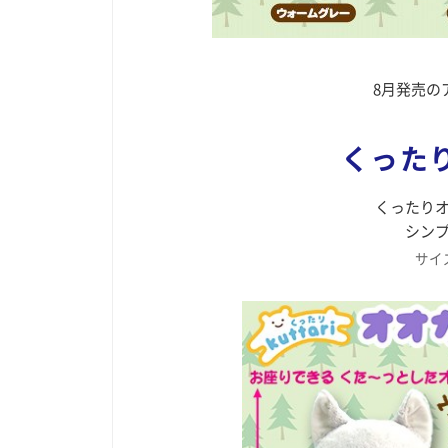
8月発売の
くった
くったり
シン
サイズ