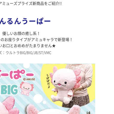
アミューズプライズ新商品をご紹介!!
んるんうーぱー
優しいお顔の癒し系！
ーのお座りタイプがアミュキャラで新登場！
いお口とおめめがたまりません★
：ウルトラBIG/BIG/JB/ST/VMC