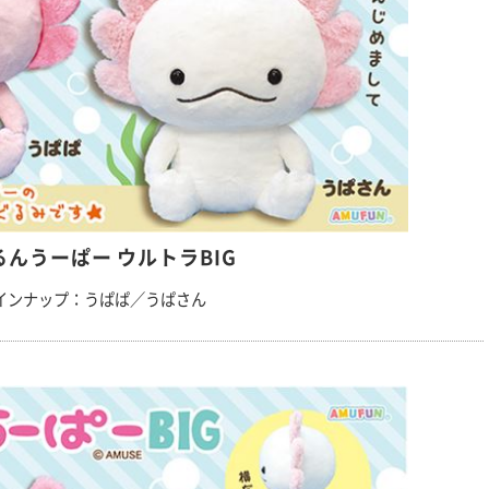
るんうーぱー ウルトラBIG
インナップ：うぱぱ／うぱさん