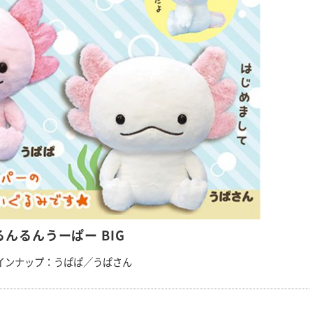
るんるんうーぱー BIG
インナップ：うぱぱ／うぱさん