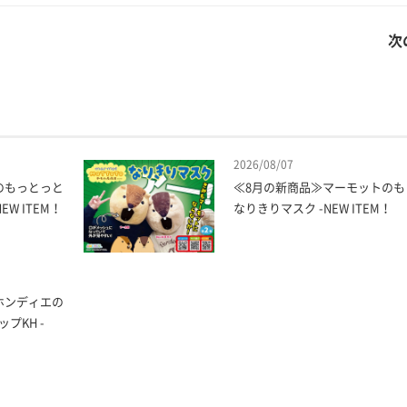
次
2026/08/07
のもっとっと
≪8月の新商品≫マーモットのも
W ITEM！
なりきりマスク -NEW ITEM！
ホンディエの
プKH -