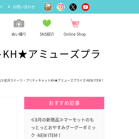
H
お問い合わせ
ぬい撮り
SNS紹介
Online Shop
トKH★アミューズプラ
品≫贅沢スイーツ・プリティキャットKH★アミューズプライズ-NEW ITEM！
おすすめ記事
≪8月の新商品≫マーモットのも
っとっとおやすみグーグーギミッ
ク -NEW ITEM！