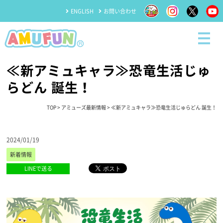
ENGLISH
お問い合わせ
≪新アミュキャラ≫恐竜生活じゅ
らどん 誕生！
TOP
>
アミューズ最新情報
> ≪新アミュキャラ≫恐竜生活じゅらどん 誕生！
2024/01/19
新着情報
LINEで送る