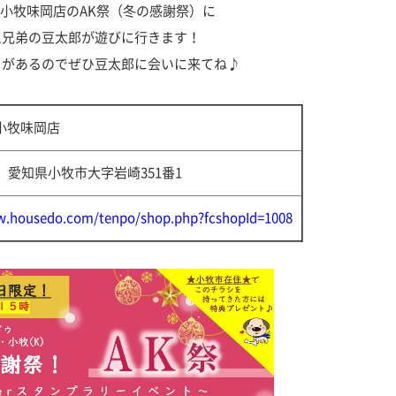
小牧味岡店のAK祭（冬の感謝祭）に
三兄弟の豆太郎が遊びに行きます！
トがあるのでぜひ豆太郎に会いに来てね♪
小牧味岡店
愛知県小牧市大字岩崎
351
番
1
w.housedo.com/tenpo/shop.php?fcshopId=1008