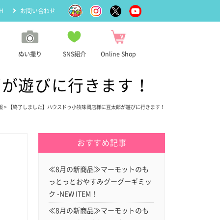
H
お問い合わせ
ぬい撮り
SNS紹介
Online Shop
郎が遊びに行きます！
報
> 【終了しました】ハウスドゥ小牧味岡店様に豆太郎が遊びに行きます！
おすすめ記事
≪8月の新商品≫マーモットのも
っとっとおやすみグーグーギミッ
ク -NEW ITEM！
≪8月の新商品≫マーモットのも