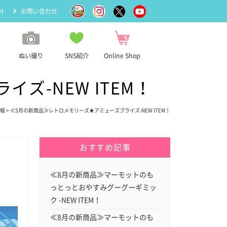
H
お問い合わせ
ぬい撮り
SNS紹介
Online Shop
ズ-NEW ITEM！
報
> ≪5月の新商品≫レトロメモリーズ★アミューズプライズ-NEW ITEM！
おすすめ記事
≪8月の新商品≫マーモットのも
っとっとおやすみグーグーギミッ
ク -NEW ITEM！
≪8月の新商品≫マーモットのも