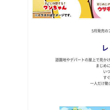
5月発売の
レ
遊園地やデパートの屋上で見か
まじめ
い
す
一人だけ動