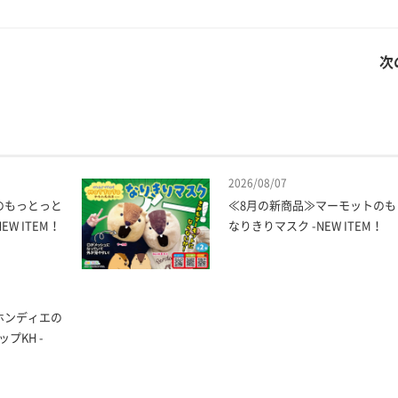
次
2026/08/07
のもっとっと
≪8月の新商品≫マーモットのも
W ITEM！
なりきりマスク -NEW ITEM！
ホンディエの
プKH -