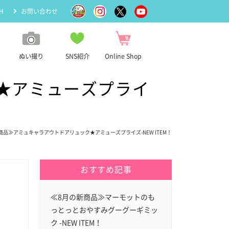
H
お問い合わせ
ぬい撮り
SNS紹介
Online Shop
★アミューズプライ
新商品≫アミュキャラアウトドアリュック★アミューズプライズ-NEW ITEM！
おすすめ記事
≪8月の新商品≫マーモットのも
っとっとおやすみグーグーギミッ
ク -NEW ITEM！