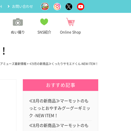
H
お問い合わせ
ぬい撮り
SNS紹介
Online Shop
M！
アミューズ最新情報
> ≪9月の新商品≫くったりサモエドくん-NEW ITEM！
おすすめ記事
≪8月の新商品≫マーモットのも
っとっとおやすみグーグーギミッ
ク -NEW ITEM！
≪8月の新商品≫マーモットのも