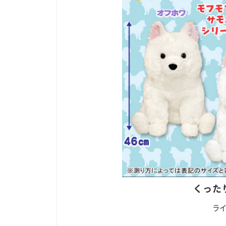
くった
ライ