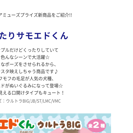
アミューズプライズ新商品をご紹介!!
たりサモエドくん
ンプルだけどくったりしていて
色んなシーンで大活躍☆
々なポーズをさせられるから、
ンスタ映えしちゃう商品です♪
フモフの毛足が人気の犬種、
エドがぬいぐるみになって登場☆
見える口開けタイプもキュート！
：ウルトラBIG/JB/ST/LMC/VMC