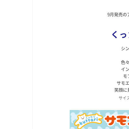
9月発売の
くっ
シ
色
イ
モ
サモ
笑顔に
サイズ