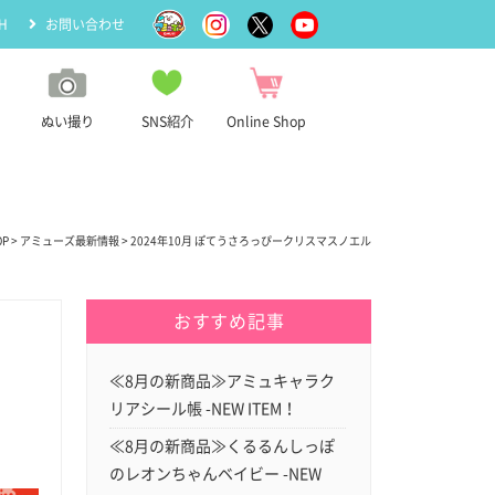
H
お問い合わせ
ぬい撮り
SNS紹介
Online Shop
OP
>
アミューズ最新情報
> 2024年10月 ぽてうさろっぴークリスマスノエル
おすすめ記事
≪8月の新商品≫アミュキャラク
リアシール帳 -NEW ITEM！
≪8月の新商品≫くるるんしっぽ
のレオンちゃんベイビー -NEW