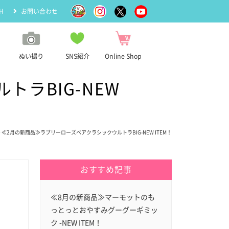
H
お問い合わせ
ぬい撮り
SNS紹介
Online Shop
ラBIG-NEW
> ≪2月の新商品≫ラブリーローズベアクラシックウルトラBIG-NEW ITEM！
おすすめ記事
≪8月の新商品≫マーモットのも
っとっとおやすみグーグーギミッ
ク -NEW ITEM！