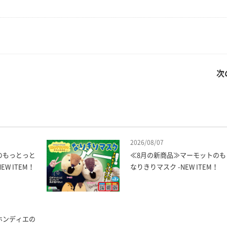
次
2026/08/07
のもっとっと
≪8月の新商品≫マーモットのも
W ITEM！
なりきりマスク -NEW ITEM！
ホンディエの