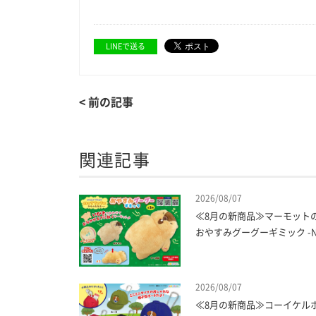
LINEで送る
< 前の記事
関連記事
2026/08/07
≪8月の新商品≫マーモット
おやすみグーグーギミック -NE
2026/08/07
≪8月の新商品≫コーイケル