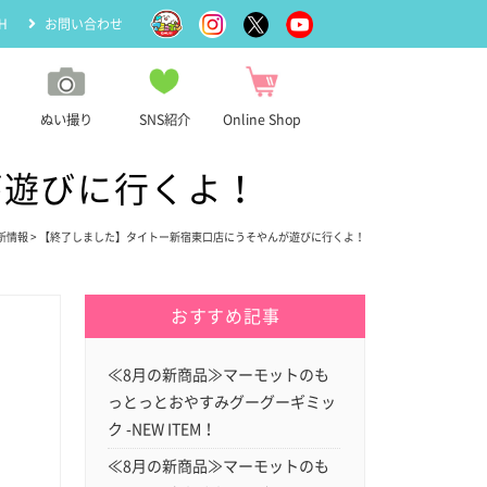
H
お問い合わせ
ぬい撮り
SNS紹介
Online Shop
が遊びに行くよ！
新情報
> 【終了しました】タイトー新宿東口店にうそやんが遊びに行くよ！
おすすめ記事
≪8月の新商品≫マーモットのも
っとっとおやすみグーグーギミッ
ク -NEW ITEM！
≪8月の新商品≫マーモットのも