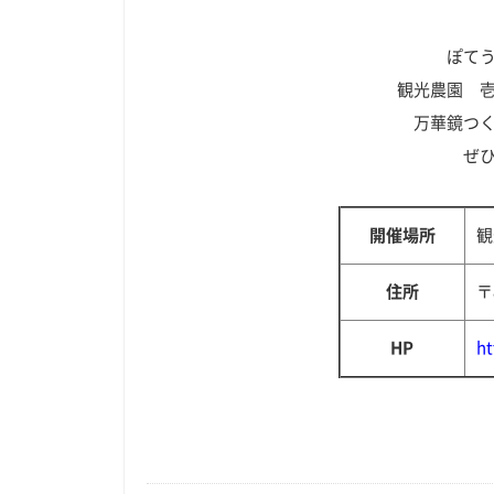
ぽて
観光農園 
万華鏡つ
ぜ
開催場所
観
住所
〒
HP
ht