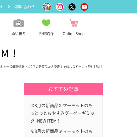
H
お問い合わせ
ぬい撮り
SNS紹介
Online Shop
EM！
ミューズ最新情報
> ≪9月の新商品≫大脱走キャロルスドーン-NEW ITEM！
おすすめ記事
≪8月の新商品≫マーモットのも
っとっとおやすみグーグーギミッ
ク -NEW ITEM！
≪8月の新商品≫マーモットのも