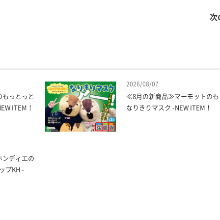
次
2026/08/07
のもっとっと
≪8月の新商品≫マーモットのも
W ITEM！
なりきりマスク -NEW ITEM！
ホンディエの
プKH -