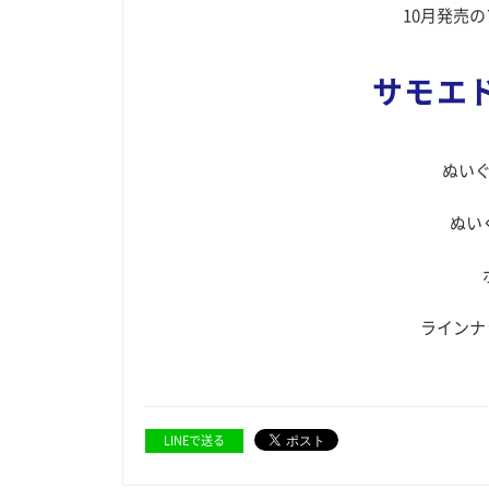
10月発売
サモエ
ぬい
ぬい
ラインナッ
LINEで送る