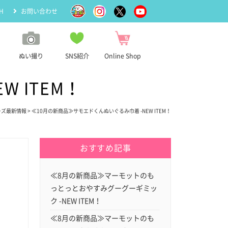
H
お問い合わせ
ぬい撮り
SNS紹介
Online Shop
 ITEM！
ーズ最新情報
> ≪10月の新商品≫サモエドくんぬいぐるみ巾着 -NEW ITEM！
おすすめ記事
≪8月の新商品≫マーモットのも
っとっとおやすみグーグーギミッ
ク -NEW ITEM！
≪8月の新商品≫マーモットのも