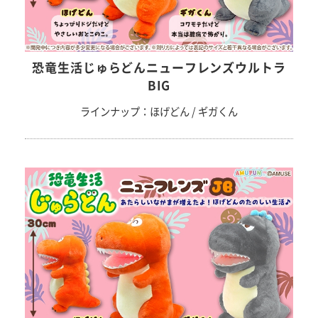
恐竜生活じゅらどんニューフレンズウルトラ
BIG
ラインナップ：ほげどん / ギガくん