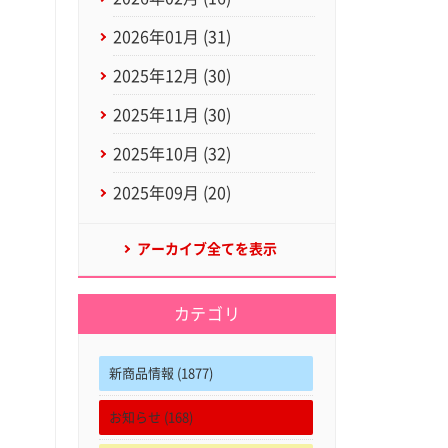
2026年01月 (31)
2025年12月 (30)
2025年11月 (30)
2025年10月 (32)
2025年09月 (20)
アーカイブ全てを表示
カテゴリ
新商品情報 (1877)
お知らせ (168)