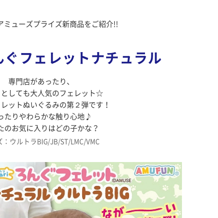
アミューズプライズ新商品をご紹介!!
んぐフェレットナチュラル
専門店があったり、
トとしても大人気のフェレット☆
ェレットぬいぐるみの第２弾です！
ったりやわらかな触り心地♪
たのお気に入りはどの子かな？
：ウルトラBIG/JB/ST/LMC/VMC