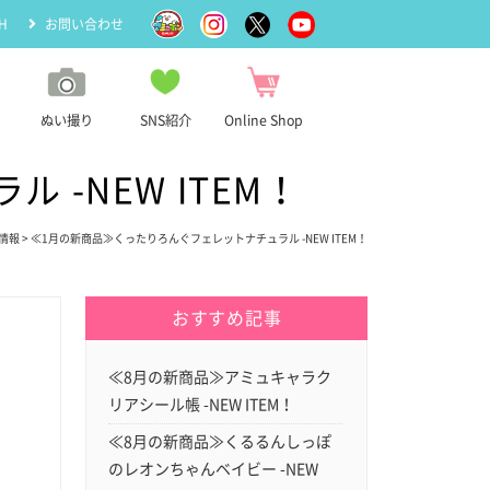
H
お問い合わせ
ぬい撮り
SNS紹介
Online Shop
-NEW ITEM！
情報
> ≪1月の新商品≫くったりろんぐフェレットナチュラル -NEW ITEM！
おすすめ記事
≪8月の新商品≫アミュキャラク
リアシール帳 -NEW ITEM！
≪8月の新商品≫くるるんしっぽ
のレオンちゃんベイビー -NEW