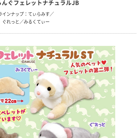
ろんぐフェレットナチュラルJB
ラインナップ：てぃらみす／
ぐれっと／みるくてぃー