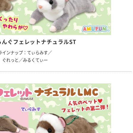
ろんぐフェレットナチュラルST
ラインナップ：てぃらみす／
ぐれっと／みるくてぃー