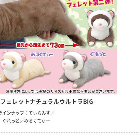
フェレットナチュラルウルトラBIG
ラインナップ：てぃらみす／
ぐれっと／みるくてぃー