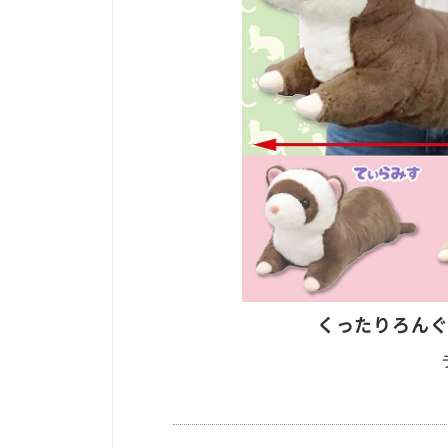
くったりろんぐ