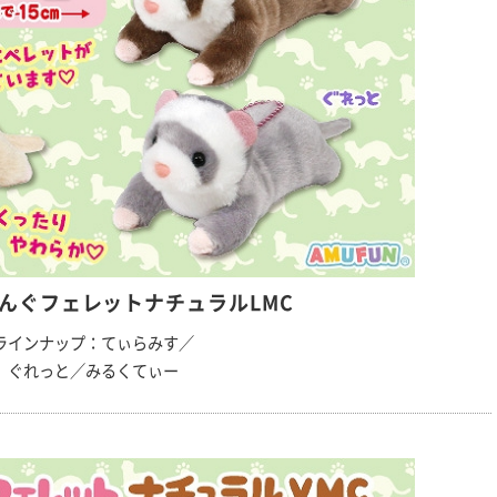
んぐフェレットナチュラルLMC
ラインナップ：てぃらみす／
ぐれっと／みるくてぃー