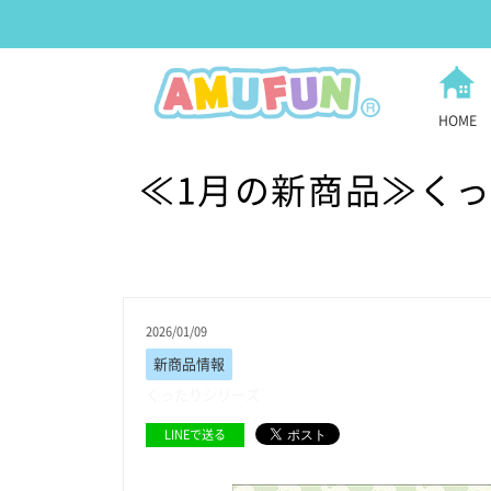
HOME
≪1月の新商品≫くった
2026/01/09
新商品情報
くったりシリーズ
LINEで送る