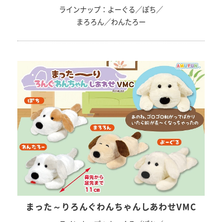
ラインナップ：よーぐる／ぽち／
まろろん／わんたろー
まった～りろんぐわんちゃんしあわせVMC