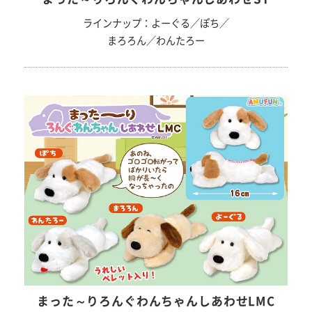
ラインナップ：よーぐる／ぽち／
まろろん／わんたろー
まった～りろんぐわんちゃんしあわせLMC