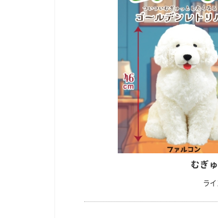
むぎゅ
ライ