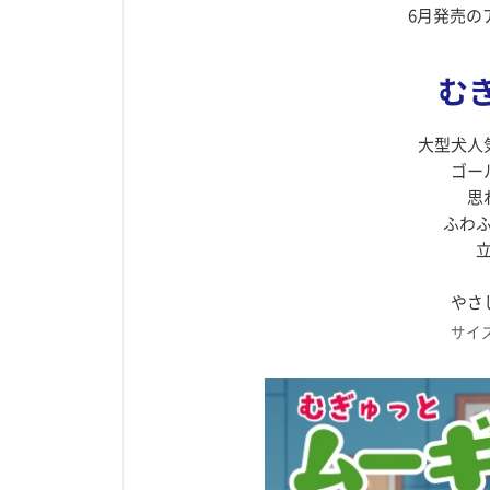
6月発売の
む
大型犬人
ゴー
思
ふわ
やさ
サイズ