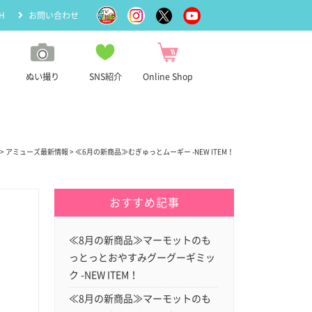
H
お問い合わせ
ぬい撮り
SNS紹介
Online Shop
！
>
アミューズ最新情報
> ≪6月の新商品≫むぎゅっとムーギー -NEW ITEM！
おすすめ記事
≪8月の新商品≫マーモットのも
っとっとおやすみグーグーギミッ
ク -NEW ITEM！
≪8月の新商品≫マーモットのも