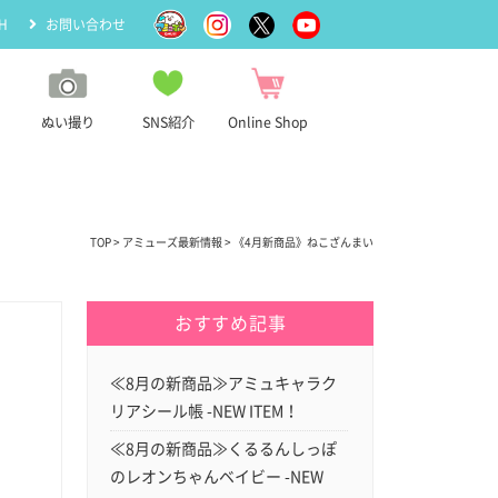
H
お問い合わせ
ぬい撮り
SNS紹介
Online Shop
TOP
>
アミューズ最新情報
> 《4月新商品》ねこざんまい
おすすめ記事
≪8月の新商品≫アミュキャラク
リアシール帳 -NEW ITEM！
≪8月の新商品≫くるるんしっぽ
のレオンちゃんベイビー -NEW