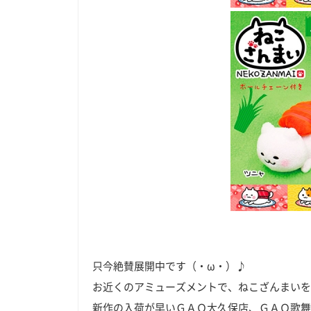
只今絶賛展開中です（・ω・）♪
お近くのアミューズメントで、ねこざんまいを
新作の入荷が早いＧＡＯ大久保店、ＧＡＯ歌舞