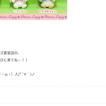
ズ直営店の、
びに来てね～！！
ω・）人(*´∀｀)ノ