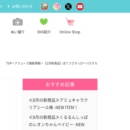
H
お問い合わせ
ぬい撮り
SNS紹介
Online Shop
TOP
>
アミューズ最新情報
> 《2月新商品》ぽてうさろっぴーパステル
おすすめ記事
≪8月の新商品≫アミュキャラク
リアシール帳 -NEW ITEM！
≪8月の新商品≫くるるんしっぽ
のレオンちゃんベイビー -NEW