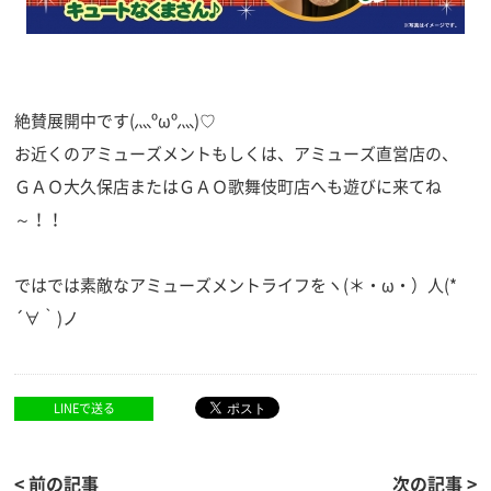
絶賛展開中です(灬ºωº灬)♡
お近くのアミューズメントもしくは、アミューズ直営店の、
ＧＡＯ大久保店またはＧＡＯ歌舞伎町店へも遊びに来てね
～！！
ではでは素敵なアミューズメントライフをヽ(＊・ω・）人(*
´∀｀)ノ
LINEで送る
< 前の記事
次の記事 >